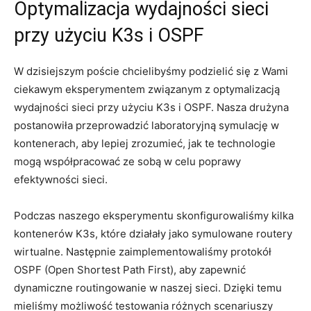
Optymalizacja⁤ wydajności sieci
przy użyciu K3s i OSPF
W‌ dzisiejszym‌ poście chcielibyśmy podzielić‍ się ‌z‍ Wami
ciekawym eksperymentem związanym z optymalizacją
wydajności⁤ sieci‍ przy użyciu​ K3s‌ i ‌OSPF.‍ Nasza drużyna
postanowiła‌ przeprowadzić laboratoryjną⁢ symulację‍ w
kontenerach, aby lepiej zrozumieć, jak ⁤te technologie‍
mogą ⁤współpracować ze sobą w celu poprawy
efektywności sieci.
Podczas naszego eksperymentu skonfigurowaliśmy kilka
kontenerów K3s,​ które działały⁤ jako ​symulowane ‍routery‌
wirtualne. Następnie zaimplementowaliśmy protokół​
OSPF⁤ (Open Shortest Path First), aby zapewnić
dynamiczne ‍routingowanie w ⁢naszej sieci. ⁤Dzięki temu
mieliśmy możliwość testowania różnych scenariuszy⁣