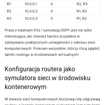
R1
10.0.0.1
0
R2, R3
R2
10.0.0.2
0
R1, R3
R3
10.0.0.3
0
R1, R2
Praca z ‍klastrami⁣ K3s‌ i symulacją‌ OSPF ​jest nie‍ tylko
interesująca, ale ⁤również ⁤bardzo przydatna w‌
zdobywaniu‍ praktycznych⁤ umiejętności ‌z zakresu sieci
komputerowych. Polecam wszystkim, którzy chcą zgłębić‌
tajniki routingu w środowiskach wirtualnych!
Konfiguracja routera‍ jako
symulatora ‍sieci w ​środowisku
kontenerowym
W​ świecie sieci komputerowych kluczową rolę odgrywają