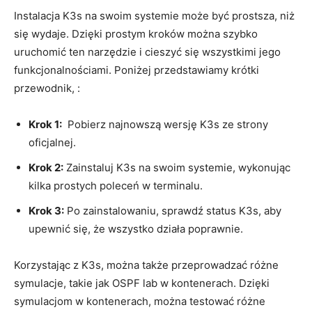
Instalacja K3s na ⁣swoim systemie może być ‍prostsza, niż
się wydaje.⁤ Dzięki‍ prostym kroków można szybko
uruchomić ten narzędzie i ⁢cieszyć się ​wszystkimi jego
funkcjonalnościami. ⁤Poniżej przedstawiamy krótki
przewodnik, :
Krok 1:
⁢ Pobierz najnowszą wersję K3s⁣ ze strony
oficjalnej.
Krok ⁤2:
Zainstaluj K3s na swoim systemie, ⁤wykonując
kilka prostych poleceń w terminalu.
Krok 3:
Po zainstalowaniu, sprawdź ‌status K3s,​ aby
⁢upewnić ‌się, że wszystko ​działa poprawnie.
Korzystając z K3s, można także ⁣przeprowadzać różne​
symulacje, takie jak OSPF lab w kontenerach. Dzięki
symulacjom w ‌kontenerach,⁤ można ‍testować różne