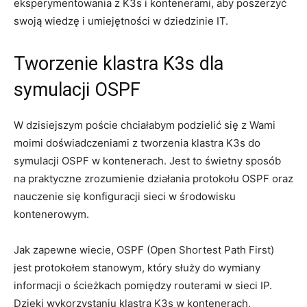
eksperymentowania ⁣z ⁣K3s i ‍kontenerami, aby poszerzyć
swoją​ wiedzę i umiejętności w dziedzinie IT.
Tworzenie klastra ​K3s⁣ dla
symulacji OSPF
W⁢ dzisiejszym⁢ poście chciałabym ‍podzielić się z ⁢Wami
moimi⁢ doświadczeniami z tworzenia klastra K3s do
‌symulacji ⁣OSPF w kontenerach. Jest⁤ to świetny sposób
na praktyczne zrozumienie działania protokołu OSPF ‍oraz
nauczenie się konfiguracji sieci ‍w środowisku
kontenerowym.
Jak zapewne wiecie, OSPF (Open Shortest Path First)
jest protokołem stanowym, który służy ⁣do wymiany
informacji ⁤o ścieżkach ‍pomiędzy routerami w sieci IP.
Dzięki‌ wykorzystaniu‌ klastra ‍K3s ‌w kontenerach,