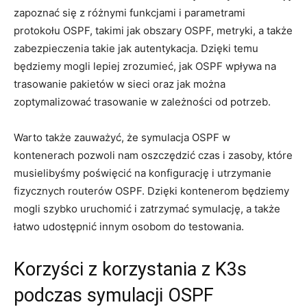
zapoznać się​ z różnymi funkcjami i parametrami⁤
protokołu OSPF, takimi jak obszary OSPF, metryki, a ⁤także
zabezpieczenia⁢ takie jak autentykacja. ⁢Dzięki temu
będziemy mogli lepiej ‌zrozumieć,​ jak OSPF wpływa na
trasowanie pakietów w sieci‍ oraz jak można​
zoptymalizować trasowanie ​w zależności od⁤ potrzeb.
Warto także‌ zauważyć, że‌ symulacja OSPF w
kontenerach pozwoli nam oszczędzić ‌czas​ i zasoby, które
musielibyśmy poświęcić na konfigurację ​i utrzymanie
fizycznych routerów OSPF. Dzięki kontenerom będziemy ​
mogli szybko uruchomić⁢ i zatrzymać symulację, a także
łatwo udostępnić innym osobom do testowania.
Korzyści z korzystania z K3s
podczas ⁢symulacji OSPF