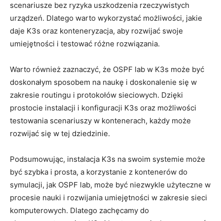
scenariusze bez ryzyka uszkodzenia ‍rzeczywistych
urządzeń. Dlatego warto wykorzystać‌ możliwości, jakie
daje K3s ​oraz konteneryzacja, aby⁣ rozwijać swoje
umiejętności i testować różne​ rozwiązania.
Warto również zaznaczyć, że OSPF‌ lab w K3s ‌może być‌
doskonałym sposobem na naukę i doskonalenie się w
zakresie⁤ routingu​ i protokołów sieciowych.⁣ Dzięki
prostocie ⁣instalacji i⁣ konfiguracji K3s oraz⁣ możliwości
testowania scenariuszy w ‌kontenerach, każdy może
rozwijać ⁤się w tej‍ dziedzinie.
Podsumowując, instalacja⁣ K3s‌ na swoim systemie ‌może
być szybka i prosta, a‍ korzystanie z kontenerów ⁣do‍
symulacji, jak OSPF lab, ​może ⁢być niezwykle użyteczne w
procesie nauki i rozwijania umiejętności w zakresie sieci
komputerowych. Dlatego zachęcamy do ​