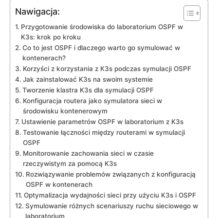
Nawigacja:
Przygotowanie środowiska do ‌laboratorium OSPF w
K3s: krok po​ kroku
Co to jest⁤ OSPF i‌ dlaczego warto go ⁢symulować w
kontenerach?
Korzyści z korzystania z K3s podczas ⁢symulacji OSPF
Jak ‍zainstalować K3s​ na swoim systemie
Tworzenie klastra ​K3s⁣ dla symulacji OSPF
Konfiguracja routera‍ jako symulatora ‍sieci w ​
środowisku kontenerowym
Ustawienie parametrów OSPF w laboratorium z K3s
Testowanie łączności między routerami‍ w symulacji
OSPF
Monitorowanie⁢ zachowania​ sieci w czasie
rzeczywistym za pomocą K3s
Rozwiązywanie problemów związanych z konfiguracją
OSPF w kontenerach
Optymalizacja⁤ wydajności sieci przy użyciu K3s i OSPF
Symulowanie różnych scenariuszy ruchu sieciowego w
laboratorium