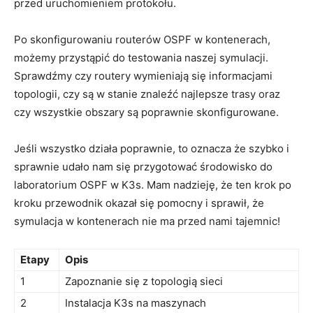
przed‍ uruchomieniem protokołu.
Po skonfigurowaniu ⁤routerów OSPF w kontenerach,⁢
możemy przystąpić ⁤do testowania ⁢naszej ⁤symulacji.
Sprawdźmy ​czy routery wymieniają się‍ informacjami
topologii, czy są w stanie‍ znaleźć⁣ najlepsze trasy oraz‍
czy wszystkie obszary ⁣są poprawnie⁣ skonfigurowane.
Jeśli ‍wszystko działa poprawnie, to oznacza ‌że szybko ⁤i
sprawnie udało nam się przygotować środowisko⁣ do
laboratorium OSPF w K3s.⁣ Mam nadzieję, że ten krok po‌
kroku przewodnik okazał się pomocny i ⁣sprawił, ‌że
symulacja w kontenerach nie ‌ma przed nami​ tajemnic!
Etapy
Opis
1
Zapoznanie ⁣się z topologią sieci
2
Instalacja K3s na maszynach