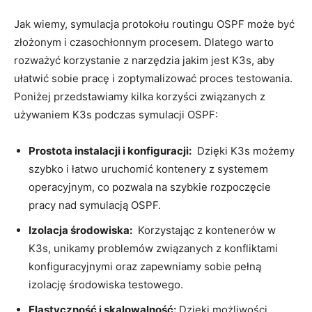
Jak wiemy, ‌symulacja protokołu routingu⁣ OSPF⁢ może być⁤
złożonym i czasochłonnym​ procesem.‌ Dlatego ⁤warto
rozważyć korzystanie z narzędzia ‍jakim ⁣jest K3s, aby
ułatwić sobie pracę i zoptymalizować ⁣proces testowania.
Poniżej⁤ przedstawiamy ‍kilka korzyści związanych ​z
używaniem K3s ⁤podczas ⁢symulacji OSPF:
Prostota instalacji i konfiguracji:
⁤ Dzięki K3s ​możemy
szybko i łatwo uruchomić kontenery z ⁣systemem
operacyjnym, ⁣co pozwala na szybkie rozpoczęcie ​
pracy nad symulacją OSPF.
Izolacja środowiska:
‌ Korzystając ⁢z ⁤kontenerów w
K3s, unikamy problemów związanych​ z konfliktami
konfiguracyjnymi ​oraz zapewniamy ⁤sobie ‍pełną
izolację‌ środowiska testowego.
Elastyczność i skalowalność:
⁢Dzięki⁤ możliwości