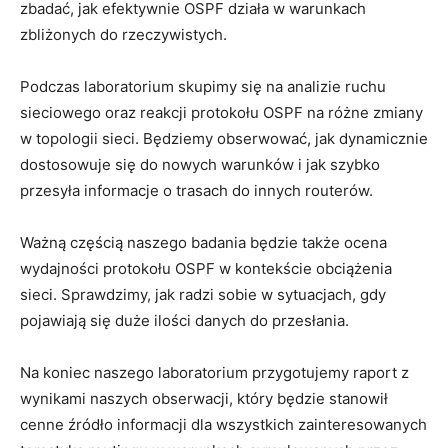
zbadać, jak efektywnie OSPF ⁣działa​ w ⁢warunkach
zbliżonych do rzeczywistych.
Podczas laboratorium ⁤skupimy się⁣ na ​analizie ruchu⁢
sieciowego oraz​ reakcji protokołu OSPF na różne zmiany
w topologii sieci. Będziemy obserwować, jak dynamicznie
⁤dostosowuje się do nowych⁣ warunków i jak szybko
przesyła informacje o trasach‌ do ‌innych ‌routerów.
Ważną⁣ częścią naszego badania będzie ​także ocena
wydajności protokołu OSPF w⁤ kontekście obciążenia
sieci. Sprawdzimy, jak radzi sobie‍ w⁤ sytuacjach, gdy‍
pojawiają ⁣się duże ilości⁢ danych do przesłania.
Na koniec​ naszego ‌laboratorium‌ przygotujemy raport z
wynikami⁣ naszych ⁣obserwacji, ⁣który będzie stanowił
cenne⁢ źródło informacji dla wszystkich zainteresowanych