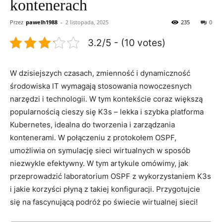
kontenerach
Przez
pawelh1988
-
2 listopada, 2025
235
0
3.2/5 - (10 votes)
W⁢ dzisiejszych czasach, zmienność​ i dynamiczność
⁢środowiska IT⁤ wymagają stosowania nowoczesnych
‍narzędzi i technologii. ​W ⁤tym kontekście coraz większą
popularnością cieszy się ‌K3s – lekka i szybka platforma
Kubernetes, idealna​ do tworzenia ​i zarządzania
kontenerami. W połączeniu z protokołem OSPF,
umożliwia on symulację ⁢sieci wirtualnych ‌w sposób
niezwykle efektywny. W⁢ tym artykule ‌omówimy, jak
⁢przeprowadzić‌ laboratorium OSPF z​ wykorzystaniem⁢ K3s
i jakie korzyści‍ płyną‍ z takiej konfiguracji. Przygotujcie
się na⁣ fascynującą podróż po świecie wirtualnej sieci!