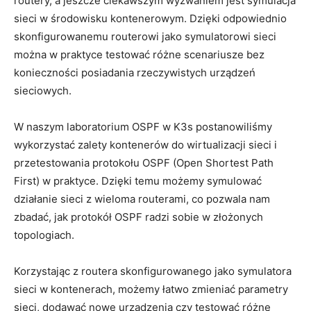
⁣routery,​ a jeszcze ⁤ciekawszym wyzwaniem jest symulacja
sieci ⁣w środowisku kontenerowym. Dzięki odpowiednio
skonfigurowanemu routerowi jako⁤ symulatorowi sieci
można w praktyce ⁣testować różne scenariusze bez
konieczności posiadania rzeczywistych urządzeń
sieciowych.
W ​naszym⁢ laboratorium OSPF w ⁤K3s ⁣postanowiliśmy
wykorzystać zalety kontenerów do wirtualizacji ⁣sieci i
przetestowania protokołu OSPF (Open Shortest Path​
First) w‍ praktyce. ​Dzięki temu możemy ⁣symulować
działanie sieci z wieloma routerami, co pozwala nam
zbadać, jak⁣ protokół OSPF radzi sobie​ w złożonych
topologiach.
Korzystając z⁢ routera skonfigurowanego ​jako⁢ symulatora
⁢sieci​ w kontenerach, ⁣możemy łatwo zmieniać⁢ parametry
sieci, dodawać nowe‌ urządzenia czy ⁤testować‍ różne