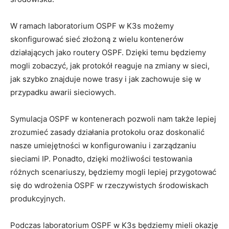
W‌ ramach ​laboratorium OSPF w K3s możemy⁤
skonfigurować sieć ⁢złożoną z wielu⁤ kontenerów ​
działających jako routery ⁢OSPF. Dzięki ⁤temu będziemy
mogli zobaczyć, jak protokół reaguje na zmiany w‍ sieci,​
jak⁣ szybko znajduje nowe‍ trasy i jak zachowuje się w
przypadku awarii sieciowych.
Symulacja OSPF w kontenerach pozwoli nam także lepiej
zrozumieć ‌zasady działania⁢ protokołu ‍oraz doskonalić
nasze ‍umiejętności w konfigurowaniu i zarządzaniu
sieciami IP. Ponadto, dzięki‍ możliwości testowania
różnych scenariuszy, będziemy ‍mogli ‌lepiej przygotować
się do wdrożenia OSPF w ‍rzeczywistych środowiskach
produkcyjnych.
Podczas laboratorium OSPF w​ K3s będziemy mieli okazję