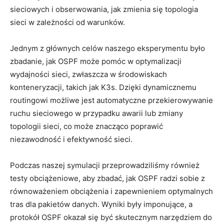
sieciowych i obserwowania, jak zmienia się topologia
sieci w ‍zależności od warunków.
Jednym z ‍głównych celów naszego ⁢eksperymentu było
zbadanie, ​jak OSPF ⁤może ​pomóc w optymalizacji
wydajności sieci, zwłaszcza w ⁣środowiskach
konteneryzacji,‌ takich⁣ jak K3s. Dzięki ⁢dynamicznemu
routingowi możliwe‍ jest automatyczne przekierowywanie⁣
ruchu ‌sieciowego w przypadku awarii lub zmiany
topologii‌ sieci, co może⁤ znacząco‍ poprawić
niezawodność⁢ i efektywność sieci.
Podczas naszej symulacji ‌przeprowadziliśmy również
testy‍ obciążeniowe,⁤ aby zbadać, jak‍ OSPF radzi ‌sobie z
równoważeniem obciążenia i zapewnieniem optymalnych
tras dla⁤ pakietów danych. ​Wyniki ⁢były‍ imponujące, a
protokół OSPF ⁣okazał się być skutecznym narzędziem do