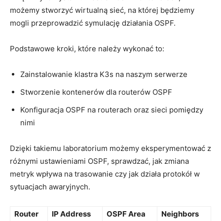
⁣możemy stworzyć wirtualną sieć, na ⁣której będziemy
mogli przeprowadzić ​symulację działania OSPF.
Podstawowe kroki, ‌które należy​ wykonać to:
Zainstalowanie⁤ klastra K3s ‌na ⁢naszym serwerze
Stworzenie‌ kontenerów ⁤dla routerów⁣ OSPF
Konfiguracja OSPF na routerach⁢ oraz sieci pomiędzy
nimi
Dzięki takiemu ⁢laboratorium możemy eksperymentować z
różnymi ‍ustawieniami OSPF, sprawdzać, jak zmiana
metryk ⁤wpływa na‌ trasowanie ⁣czy jak⁢ działa protokół w
sytuacjach ⁣awaryjnych.
Router
IP Address
OSPF‌ Area
Neighbors