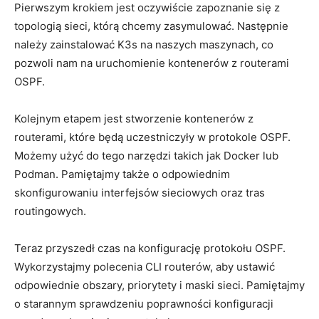
Pierwszym krokiem jest oczywiście ‍zapoznanie⁣ się z
⁣topologią ​sieci,⁣ którą chcemy zasymulować. Następnie
należy zainstalować K3s ⁤na naszych maszynach, co
pozwoli‌ nam⁢ na⁤ uruchomienie kontenerów ⁣z routerami
OSPF.
Kolejnym⁢ etapem jest stworzenie kontenerów z
routerami, które będą uczestniczyły w protokole OSPF.
Możemy użyć⁤ do ‌tego‌ narzędzi takich jak Docker lub
Podman.⁤ Pamiętajmy ‍także o odpowiednim
skonfigurowaniu interfejsów sieciowych ⁢oraz ⁢tras‍
routingowych.
Teraz przyszedł czas na konfigurację protokołu⁤ OSPF.
Wykorzystajmy polecenia‌ CLI ​routerów,⁤ aby ustawić‍
odpowiednie obszary, priorytety i maski sieci. Pamiętajmy
o‍ starannym sprawdzeniu poprawności konfiguracji