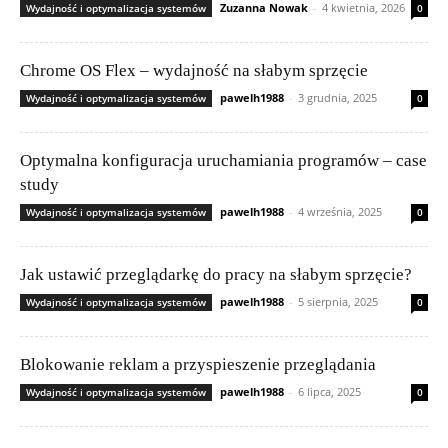
Zuzanna Nowak
-
4 kwietnia, 2026
Wydajność i optymalizacja systemów
0
Chrome OS Flex – wydajność na słabym sprzęcie
pawelh1988
-
3 grudnia, 2025
Wydajność i optymalizacja systemów
0
Optymalna konfiguracja uruchamiania programów – case
study
pawelh1988
-
4 września, 2025
Wydajność i optymalizacja systemów
0
Jak ustawić przeglądarkę do pracy na słabym sprzęcie?
pawelh1988
-
5 sierpnia, 2025
Wydajność i optymalizacja systemów
0
Blokowanie reklam a przyspieszenie przeglądania
pawelh1988
-
6 lipca, 2025
Wydajność i optymalizacja systemów
0