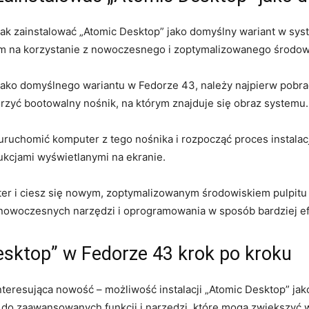
jak zainstalować „Atomic Desktop”⁢ jako domyślny⁤ wariant​ w ​sys
m na ⁤korzystanie ‌z nowoczesnego i zoptymalizowanego środowi
ako domyślnego wariantu w Fedorze ⁢43, należy najpierw ⁤pobrać 
orzyć bootowalny nośnik, na którym znajduje się obraz systemu.
uchomić‌ komputer z ⁣tego nośnika ‌i rozpocząć proces instalacji
trukcjami wyświetlanymi na‌ ekranie.
er i⁣ ciesz się nowym, ⁣zoptymalizowanym środowiskiem pulpitu ⁤„
z nowoczesnych narzędzi i oprogramowania w sposób bardziej ef
esktop”⁤ w Fedorze 43 krok ⁤po kroku
nteresująca⁤ nowość – możliwość instalacji⁤ „Atomic Desktop” ⁢j
​ do ‌zaawansowanych funkcji i narzędzi, które​ mogą zwiększyć​