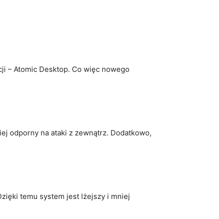
cji⁣ – Atomic Desktop. Co⁤ więc nowego
ziej odporny na ataki ‌z⁣ zewnątrz. Dodatkowo,
zięki temu system jest⁣ lżejszy i mniej