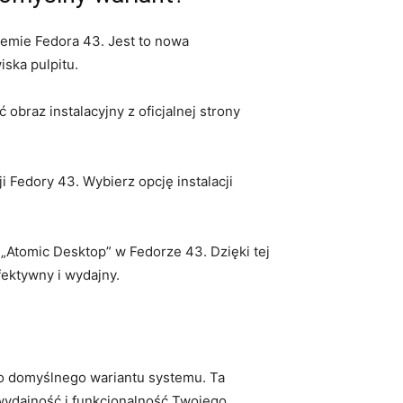
temie ⁣Fedora ⁢43. Jest to nowa
ska pulpitu.
obraz‍ instalacyjny z oficjalnej strony
 Fedory 43. ‌Wybierz opcję instalacji
Atomic Desktop” ‌w Fedorze ⁣43. Dzięki⁢ tej
ektywny i wydajny.
ako domyślnego⁤ wariantu systemu. Ta
 wydajność i funkcjonalność Twojego