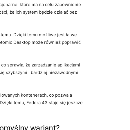
jonarne, które ma‍ na⁤ celu zapewnienie⁢
ości, że ich system będzie działać bez
ystemu. Dzięki temu⁢ możliwe jest​ łatwe
z Atomic Desktop‍ może ​również poprawić
 co sprawia, że zarządzanie aplikacjami
 się szybszymi i‌ bardziej niezawodnymi
izolowanych kontenerach, co pozwala
ki temu,⁣ Fedora 43 staje się ​jeszcze⁣
 domyślny wariant?