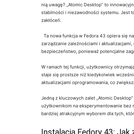
nią uwagę? ⁢„Atomic Desktop” to innowacyjne
stabilności i niezawodności systemu. ⁤Jest 
zakłóceń.
⁣‍ ‌ Ta nowa funkcja w Fedora ⁢43 opiera się 
zarządzanie zależnościami i aktualizacjami,
bezpieczeństwo, ponieważ potencjalne⁣ zag
W ramach tej funkcji, użytkownicy otrzymają
staje ⁣się prostsze niż kiedykolwiek wcześni
aktualizacjami oprogramowania,⁤ co zwięks
Jedną z kluczowych zalet „Atomic Desktop” ⁢
użytkownikom na eksperymentowanie bez ryzy
bardziej atrakcyjnym wyborem dla tych, którz
Instalacja ‍Fedory 43: Jak