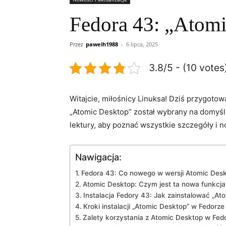
Fedora 43: „Atomi
Przez
pawelh1988
-
6 lipca, 2025
3.8/5 - (10 votes
Witajcie, ⁢miłośnicy Linuksa! Dziś ⁤przygot
„Atomic ‌Desktop” został wybrany na‍ domyśln
lektury, aby poznać wszystkie szczegóły i no
Nawigacja:
Fedora 43: ⁣Co nowego​ w ⁤wersji Atomic Des
Atomic ‍Desktop: ⁢Czym jest ta nowa funkcj
Instalacja ‍Fedory 43: Jak ​zainstalować „A
Kroki instalacji „Atomic Desktop”⁤ w Fedorze
Zalety‌ korzystania z Atomic‍ Desktop​ w ‌Fe