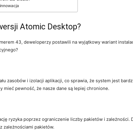
 innowacja
⁤wersji Atomic Desktop?
merem 43, deweloperzy postawili na ⁢wyjątkowy wariant‌ instala
acyjnego?
łu zasobów i izolacji ‍aplikacji, co sprawia, że ​system jest bard
‌ mieć pewność, że nasze dane ​są ⁤lepiej ‍chronione.
ję ryzyka poprzez ograniczenie liczby pakietów ⁢i⁢ zależności.‍ D
z zależnościami​ pakietów.