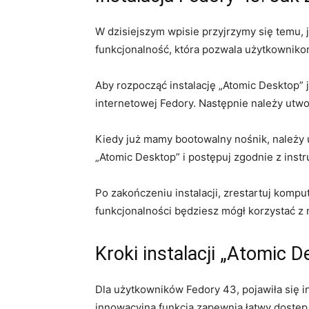
W dzisiejszym wpisie⁣ przyjrzymy ​się temu, ​
funkcjonalność, ‍która pozwala użytkowniko
Aby rozpocząć instalację „Atomic Desktop” ‍j
internetowej ‍Fedory. Następnie należy utw
Kiedy już mamy bootowalny nośnik, należy ur
⁢„Atomic ‌Desktop” i⁤ postępuj ​zgodnie z‍ ins
Po zakończeniu instalacji, zrestartuj komput
funkcjonalności ​będziesz mógł korzystać 
Kroki instalacji „Atomic D
Dla‌ użytkowników Fedory 43, pojawiła się i
‍innowacyjna funkcja zapewnia łatwy dostęp