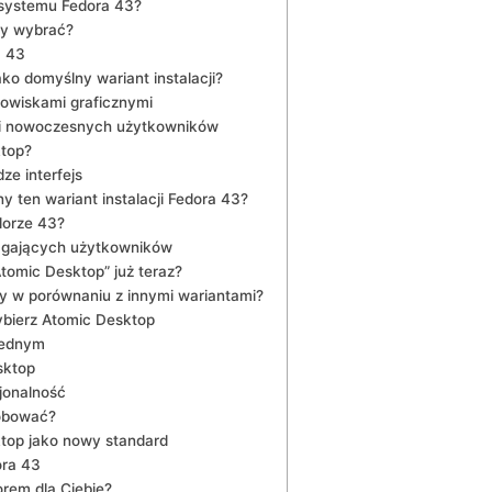
ystemu ⁣Fedora ⁣43?
ry wybrać?
a 43
o domyślny wariant ​instalacji?
dowiskami graficznymi
h i nowoczesnych użytkowników
ktop?
ze interfejs
y ten wariant instalacji Fedora 43?
dorze 43?
magających użytkowników
tomic Desktop” już teraz?
ty w ‌porównaniu z⁤ innymi wariantami?
ybierz Atomic Desktop
⁣jednym
sktop
cjonalność
róbować?
top jako⁢ nowy standard
ora 43
rem dla ‍Ciebie?