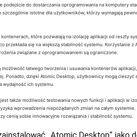
 podejście⁤ do dostarczania ⁣oprogramowania ‌na komputery stac
to szczególnie ‌istotne dla użytkowników, którzy wymagają pewn
na kontenerach, które pozwalają na izolację aplikacji od​ reszty s
 co⁣ przekłada się na większą‌ stabilność systemu. Korzystanie⁤ 
rożenia związane z​ oprogramowaniem ‍są ograniczone.
 możliwość‌ łatwego ‌tworzenia i usuwania kontenerów aplikacji,
ej. Ponadto, dzięki⁤ Atomic Desktop, użytkownicy​ mogą cieszyć⁣
za wydajność ich systemu.
jest⁤ także możliwość testowania nowych funkcji i aplikacji ⁣w 
ka wprowadzenia niepożądanych zmian ⁢na⁤ całym systemie. Dzię
y ⁤cenią sobie ⁢innowacyjne rozwiązania i stabilność ‍systemu.
 ​zainstalować „Atomic Desktop” ⁢jako