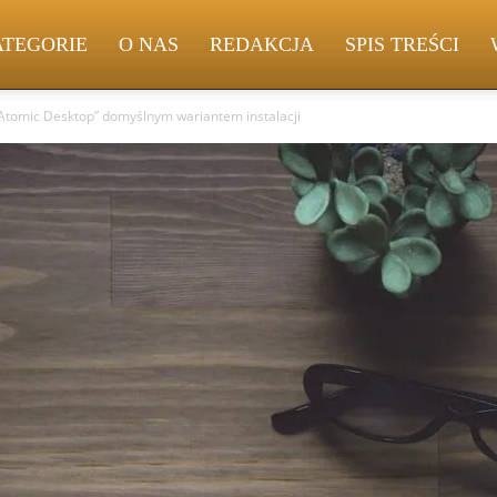
ATEGORIE
O NAS
REDAKCJA
SPIS TREŚCI
„Atomic Desktop” domyślnym wariantem instalacji