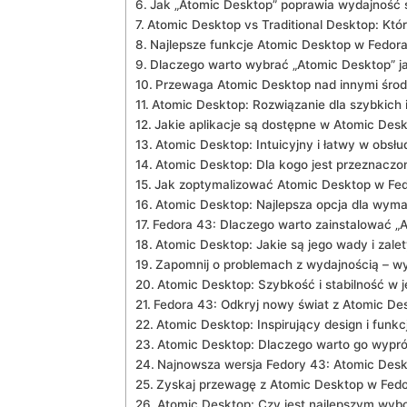
Jak „Atomic Desktop” poprawia wydajność s
Atomic Desktop vs Traditional Desktop: Któ
Najlepsze⁢ funkcje⁤ Atomic Desktop⁤ w Fedor
Dlaczego warto wybrać „Atomic Desktop” jak
Przewaga Atomic Desktop⁤ nad innymi śro
Atomic Desktop: Rozwiązanie⁣ dla szybkic
Jakie aplikacje ​są dostępne w Atomic Des
Atomic Desktop: Intuicyjny⁣ i łatwy w obsłud
Atomic Desktop: Dla‍ kogo jest przeznaczon
Jak zoptymalizować Atomic ⁤Desktop⁢ w Fe
Atomic Desktop: Najlepsza opcja‌ dla wy
Fedora 43: Dlaczego warto zainstalować „A
Atomic Desktop: Jakie⁤ są ‍jego wady i zale
Zapomnij o‍ problemach ⁣z wydajnością – w
Atomic Desktop: Szybkość​ i stabilność w 
Fedora⁢ 43: Odkryj nowy świat⁤ z Atomic De
Atomic Desktop: Inspirujący⁤ design i funk
Atomic Desktop: Dlaczego warto ‍go wyp
Najnowsza wersja Fedory 43:⁢ Atomic Desk
Zyskaj przewagę ‌z‌ Atomic Desktop w Fed
Atomic Desktop: Czy jest⁢ najlepszym wybo