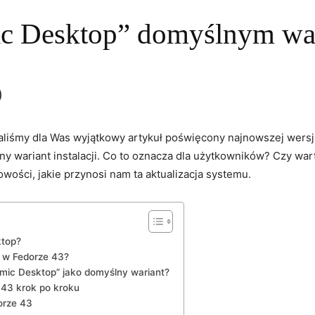
c Desktop” domyślnym wari
)
owaliśmy ⁤dla Was wyjątkowy artykuł⁢ poświęcony najnowszej wers
y ​wariant instalacji. Co ⁣to oznacza ⁤dla użytkowników? Czy wa
wości, jakie przynosi nam ​ta aktualizacja ⁤systemu.
ktop?
a w Fedorze 43?
tomic Desktop” ⁢jako domyślny wariant?
 43 krok ⁤po kroku
dorze 43