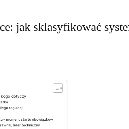
ce: jak sklasyfikować syst
i kogo dotyczy
iatka
lega regulacji
ku – moment startu obowiązków
awnik, lider techniczny