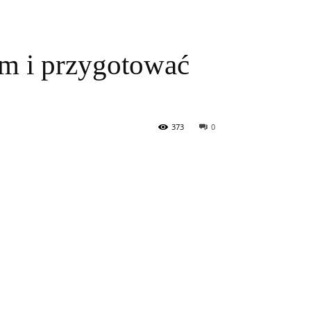
em i przygotować
373
0