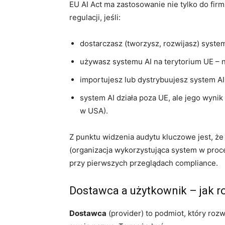
EU AI Act ma zastosowanie nie tylko do fir
regulacji, jeśli:
dostarczasz (tworzysz, rozwijasz) syste
używasz systemu AI na terytorium UE – n
importujesz lub dystrybuujesz system AI w
system AI działa poza UE, ale jego wyn
w USA).
Z punktu widzenia audytu kluczowe jest, ż
(organizacja wykorzystująca system w proce
przy pierwszych przeglądach compliance.
Dostawca a użytkownik – jak ro
Dostawca
(provider) to podmiot, który roz