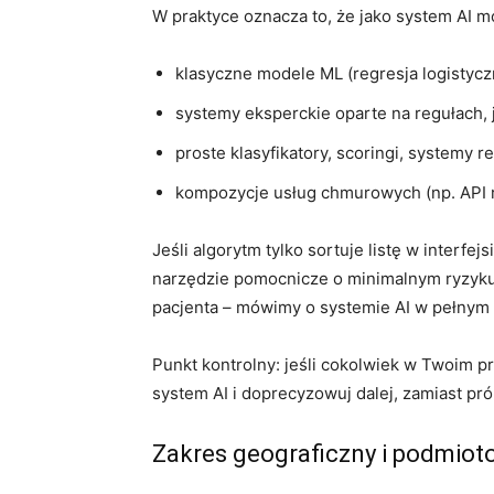
W praktyce oznacza to, że jako system AI m
klasyczne modele ML (regresja logistyc
systemy eksperckie oparte na regułach, j
proste klasyfikatory, scoringi, systemy 
kompozycje usług chmurowych (np. API r
Jeśli algorytm tylko sortuje listę w interf
narzędzie pomocnicze o minimalnym ryzyku.
pacjenta – mówimy o systemie AI w pełnym 
Punkt kontrolny: jeśli cokolwiek w Twoim pr
system AI i doprecyzowuj dalej, zamiast pró
Zakres geograficzny i podmioto