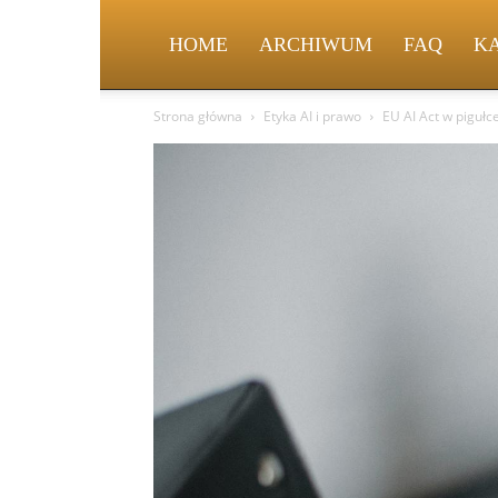
HOME
ARCHIWUM
FAQ
K
Strona główna
Etyka AI i prawo
EU AI Act w pigułc