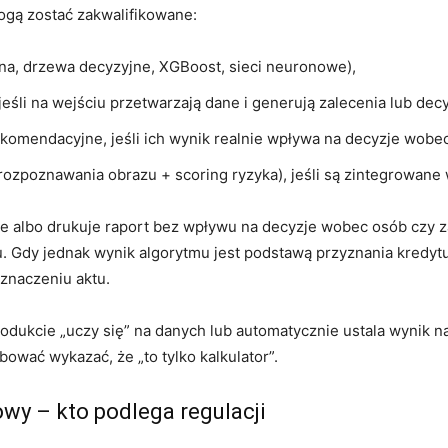
ogą zostać zakwalifikowane:
zna, drzewa decyzyjne, XGBoost, sieci neuronowe),
eśli na wejściu przetwarzają dane i generują zalecenia lub decy
rekomendacyjne, jeśli ich wynik realnie wpływa na decyzje wobe
ozpoznawania obrazu + scoring ryzyka), jeśli są zintegrowane 
ejsie albo drukuje raport bez wpływu na decyzje wobec osób czy
 Gdy jednak wynik algorytmu jest podstawą przyznania kredytu
znaczeniu aktu.
odukcie „uczy się” na danych lub automatycznie ustala wynik na
bować wykazać, że „to tylko kalkulator”.
wy – kto podlega regulacji