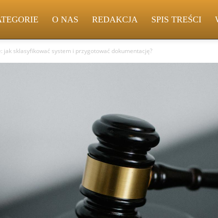
ATEGORIE
O NAS
REDAKCJA
SPIS TREŚCI
e: jak sklasyfikować system i przygotować dokumentację?