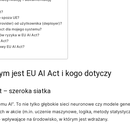
t?
ę spoza UE?
provider) od użytkownika (deployer)?
 Act dla mojego systemu?
ów ryzyka w EU AI Act?
 Act?
awy EU AI Act?
ym jest EU AI Act i kogo dotyczy
t – szeroka siatka
temu AI”. To nie tylko głębokie sieci neuronowe czy modele gen
 w akcie (m.in. uczenie maszynowe, logika, metody statystyczn
 wpływające na środowisko, w którym jest wdrażany.