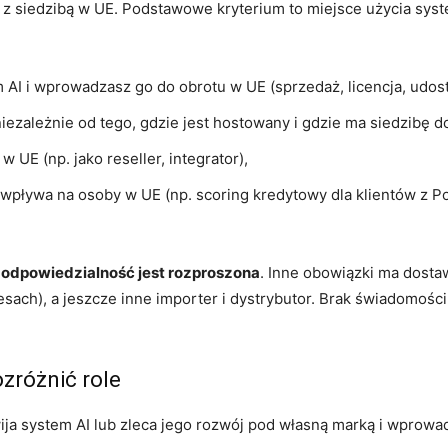
m z siedzibą w UE. Podstawowe kryterium to miejsce użycia sys
m AI i wprowadzasz go do obrotu w UE (sprzedaż, licencja, udos
iezależnie od tego, gdzie jest hostowany i gdzie ma siedzibę d
 UE (np. jako reseller, integrator),
ik wpływa na osoby w UE (np. scoring kredytowy dla klientów z
e
odpowiedzialność jest rozproszona
. Inne obowiązki ma dosta
sach), a jeszcze inne importer i dystrybutor. Brak świadomości
zróżnić role
wija system AI lub zleca jego rozwój pod własną marką i wprowa