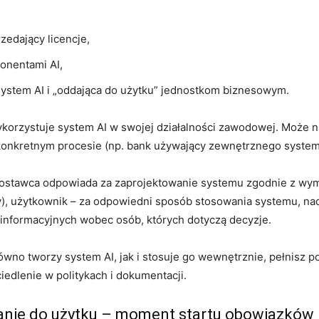
zedający licencje,
onentami AI,
ystem AI i „oddająca do użytku” jednostkom biznesowym.
ykorzystuje system AI w swojej działalności zawodowej. Może 
 konkretnym procesie (np. bank używający zewnętrznego syste
 Dostawca odpowiada za zaprojektowanie systemu zgodnie z wy
), użytkownik – za odpowiedni sposób stosowania systemu, nadz
informacyjnych wobec osób, których dotyczą decyzje.
zarówno tworzy system AI, jak i stosuje go wewnętrznie, pełnisz 
edlenie w politykach i dokumentacji.
anie do użytku – moment startu obowiązków