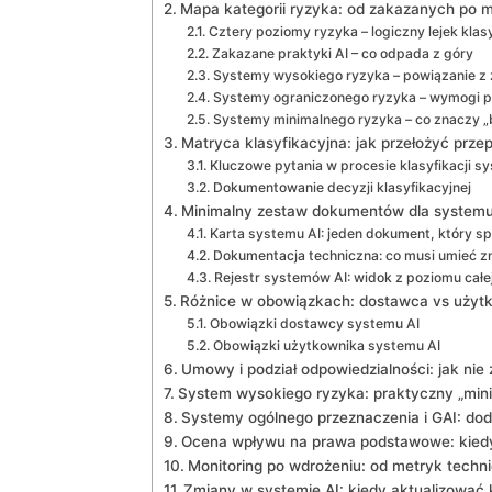
Mapa kategorii ryzyka: od zakazanych po m
Cztery poziomy ryzyka – logiczny lejek klas
Zakazane praktyki AI – co odpada z góry
Systemy wysokiego ryzyka – powiązanie z z
Systemy ograniczonego ryzyka – wymogi p
Systemy minimalnego ryzyka – co znaczy
Matryca klasyfikacyjna: jak przełożyć prze
Kluczowe pytania w procesie klasyfikacji s
Dokumentowanie decyzji klasyfikacyjnej
Minimalny zestaw dokumentów dla systemu
Karta systemu AI: jeden dokument, który s
Dokumentacja techniczna: co musi umieć z
Rejestr systemów AI: widok z poziomu całej
Różnice w obowiązkach: dostawca vs użyt
Obowiązki dostawcy systemu AI
Obowiązki użytkownika systemu AI
Umowy i podział odpowiedzialności: jak nie
System wysokiego ryzyka: praktyczny „mi
Systemy ogólnego przeznaczenia i GAI: d
Ocena wpływu na prawa podstawowe: kiedy 
Monitoring po wdrożeniu: od metryk tech
Zmiany w systemie AI: kiedy aktualizować 