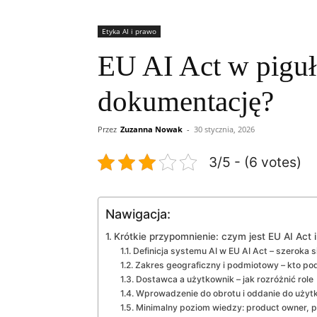
Etyka AI i prawo
EU AI Act w piguł
dokumentację?
Przez
Zuzanna Nowak
-
30 stycznia, 2026
3/5 - (6 votes)
Nawigacja:
Krótkie przypomnienie: czym jest EU AI Act 
Definicja systemu AI w EU AI Act – szeroka s
Zakres geograficzny i podmiotowy – kto pod
Dostawca a użytkownik – jak rozróżnić role
Wprowadzenie do obrotu i oddanie do użyt
Minimalny poziom wiedzy: product owner, pr