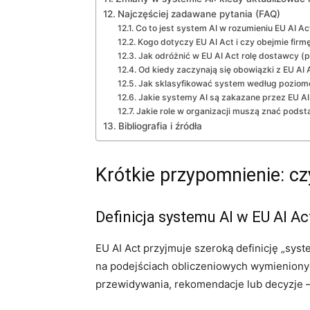
Najczęściej zadawane pytania (FAQ)
Co to jest system AI w rozumieniu EU AI Ac
Kogo dotyczy EU AI Act i czy obejmie firm
Jak odróżnić w EU AI Act rolę dostawcy (
Od kiedy zaczynają się obowiązki z EU AI
Jak sklasyfikować system według poziom
Jakie systemy AI są zakazane przez EU AI
Jakie role w organizacji muszą znać podst
Bibliografia i źródła
Krótkie przypomnienie: cz
Definicja systemu AI w EU AI Ac
EU AI Act przyjmuje szeroką definicję „sys
na podejściach obliczeniowych wymienionych
przewidywania, rekomendacje lub decyzje –