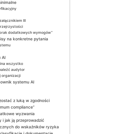
inimalne
yfikacyjny
ałącznikiem III
rzejrzystości
 „brak dodatkowych wymogów”
pisy na konkretne pytania
ystemu
 AI
pina wszystko
naleźć audytor
 organizacji
kownik systemu AI
 zostać z luką w zgodności
nimum compliance”
odatkowe wyzwania
i jak ją przeprowadzić
nicznych do wskaźników ryzyka
klasyfikację i dokumentację