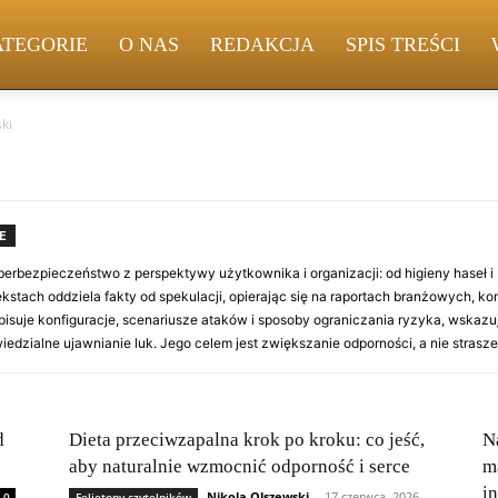
ATEGORIE
O NAS
REDAKCJA
SPIS TREŚCI
ki
E
berbezpieczeństwo z perspektywy użytkownika i organizacji: od higieny haseł 
ekstach oddziela fakty od spekulacji, opierając się na raportach branżowych,
opisuje konfiguracje, scenariusze ataków i sposoby ograniczania ryzyka, wska
edzialne ujawnianie luk. Jego celem jest zwiększanie odporności, a nie strasze
d
Dieta przeciwzapalna krok po kroku: co jeść,
N
aby naturalnie wzmocnić odporność i serce
m
i
Nikola Olszewski
-
17 czerwca, 2026
0
Felietony czytelników