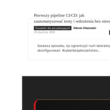
Pierwszy pipeline CI/CD: jak
zautomatyzować testy i wdrożenia bez stre
Nikola Olszewski
-
Poradniki dla początkujących
29 stycznia, 2026
Szukasz sposobu, by ograniczyć ruch lateralny
skonfigurować. #cyberbezpieczeństwo…