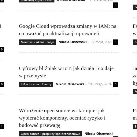
0
F
4
Google Cloud wprowadza zmiany w IAM: na
Fa
co uważać po aktualizacji uprawnień
w
Nikola Olszewski
-
12 maja, 2026
Nowości i aktualizacje
0
Z
0
Cyfrowy bliźniak w IoT: jak działa i co daje
J
w przemyśle
z
h
Nikola Olszewski
-
19 lutego, 2026
0
IoT – Internet Rzeczy
0
F
Wdrożenie open source w startupie: jak
P
wybierać komponenty, oceniać ryzyko i
m
budować przewagę
1
E
Nikola Olszewski
-
Open source i projekty społecznościowe