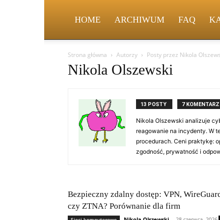
HOME
ARCHIWUM
FAQ
K
Strona główna
Autorzy
Posty przez Nikola Olszews
Nikola Olszewski
13 POSTY
7 KOMENTARZ
Nikola Olszewski analizuje cy
reagowanie na incydenty. W t
procedurach. Ceni praktykę: 
zgodność, prywatność i odpowi
Bezpieczny zdalny dostęp: VPN, WireGuar
czy ZTNA? Porównanie dla firm
Nikola Olszewski
-
28 czerwca, 2026
Sieci komputerowe