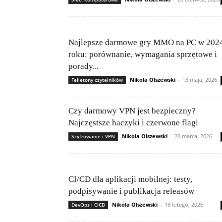
Najlepsze darmowe gry MMO na PC w 202
roku: porównanie, wymagania sprzętowe i
porady...
Nikola Olszewski
-
13 maja, 2026
Felietony czytelników
Czy darmowy VPN jest bezpieczny?
Najczęstsze haczyki i czerwone flagi
Nikola Olszewski
-
20 marca, 2026
Szyfrowanie i VPN
CI/CD dla aplikacji mobilnej: testy,
podpisywanie i publikacja releasów
Nikola Olszewski
-
18 lutego, 2026
DevOps i CICD