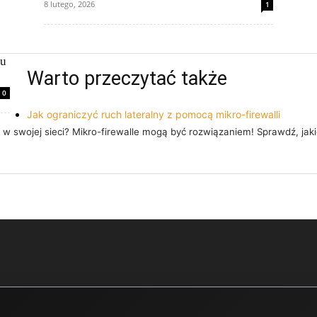
8 lutego, 2026
1
su
Warto przeczytać także
0
Jak ograniczyć ruch lateralny z pomocą mikro-firewalli
 w swojej sieci? Mikro-firewalle mogą być rozwiązaniem! Sprawdź, jaki