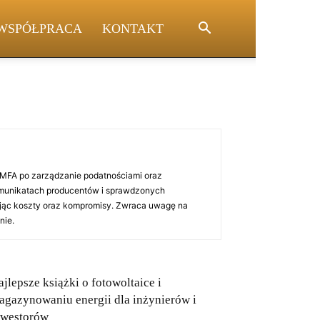
WSPÓŁPRACA
KONTAKT
i MFA po zarządzanie podatnościami oraz
 komunikatach producentów i sprawdzonych
zując koszty oraz kompromisy. Zwraca uwagę na
nie.
ajlepsze książki o fotowoltaice i
agazynowaniu energii dla inżynierów i
nwestorów