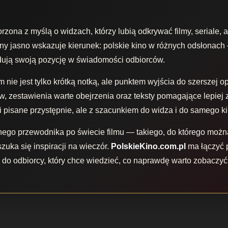
rzona z myślą o widzach, którzy lubią odkrywać filmy, seriale, 
ny jasno wskazuje kierunek: polskie kino w różnych odsłonach 
udują swoją pozycję w świadomości odbiorców.
 nie jest tylko krótką notką, ale punktem wyjścia do szerszej op
ów, zestawienia warte obejrzenia oraz teksty pomagające lepiej 
i pisane przystępnie, ale z szacunkiem do widza i do samego ki
ego przewodnika po świecie filmu — takiego, do którego możn
szuka się inspiracji na wieczór.
PolskieKino.com.pl
ma łączyć p
 do odbiorcy, który chce wiedzieć, co naprawdę warto zobaczyć