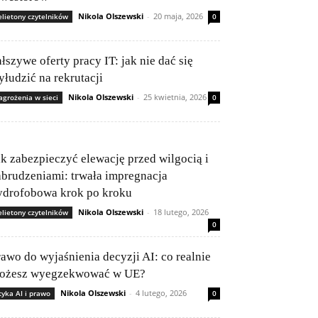
Nikola Olszewski
-
20 maja, 2026
elietony czytelników
0
łszywe oferty pracy IT: jak nie dać się
yłudzić na rekrutacji
Nikola Olszewski
-
25 kwietnia, 2026
agrożenia w sieci
0
ak zabezpieczyć elewację przed wilgocią i
abrudzeniami: trwała impregnacja
ydrofobowa krok po kroku
Nikola Olszewski
-
18 lutego, 2026
elietony czytelników
0
rawo do wyjaśnienia decyzji AI: co realnie
ożesz wyegzekwować w UE?
Nikola Olszewski
-
4 lutego, 2026
tyka AI i prawo
0