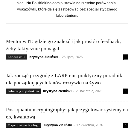
sieci. Na Polskiekino.com.pl stawia na rzetelne porównania i
wskazówki, które da się zastosować bez specjalistycznego
laboratorium.
Mentor w IT: gdzie go znaleźć i jak prosić o feedback,
żeby faktycznie pomagał
Krystyna Zieliński
-
23 lipca, 2026
Kariera w IT
0
Jak zacząć przygodę z LARP-em: praktyczny poradnik
dla początkujących fanów rozrywki na żywo
Krystyna Zieliński
-
29 kwietnia, 2026
Felietony czytelników
0
Post-quantum cryptography: jak przygotować systemy na
erę kwantową
Krystyna Zieliński
-
17 kwietnia, 2026
Przyszłość technologii
0