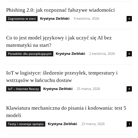
Phishing 2.0: jak rozpoznać fałszywe wiadomości
Krystyna Zieliński
-
9 kwietnia, 2026
Zagrożenia w sieci
0
Co to jest model językowy i jak uczyć się AI bez
matematyki na start?
Krystyna Zieliński
-
2 kwietnia, 2026
Poradniki dla początkujących
0
IoT w logistyce: śledzenie przesyłek, temperatury i
wstrząsów w łańcuchu dostaw
Krystyna Zieliński
-
25 marca, 2026
IoT – Internet Rzeczy
0
Klawiatura mechaniczna do pisania i kodowania: test 5
modeli
Krystyna Zieliński
-
23 marca, 2026
Testy i recenzje sprzętu
1