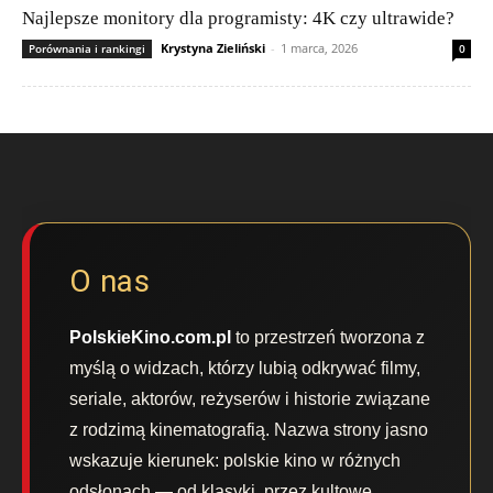
Najlepsze monitory dla programisty: 4K czy ultrawide?
Krystyna Zieliński
-
1 marca, 2026
Porównania i rankingi
0
O nas
PolskieKino.com.pl
to przestrzeń tworzona z
myślą o widzach, którzy lubią odkrywać filmy,
seriale, aktorów, reżyserów i historie związane
z rodzimą kinematografią. Nazwa strony jasno
wskazuje kierunek: polskie kino w różnych
odsłonach — od klasyki, przez kultowe